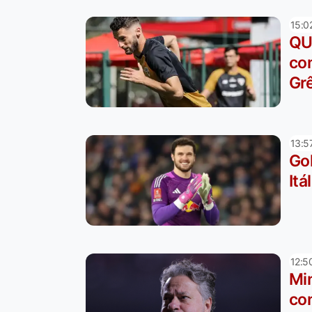
15:0
QU
co
Gr
13:5
Gol
Itá
12:5
Mi
co