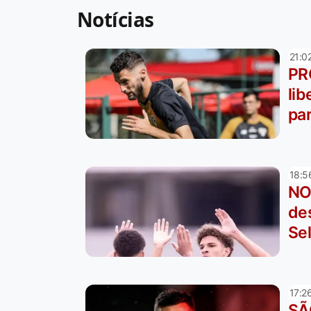
Notícias
21:0
PR
li
pa
18:5
NO
de
Se
17:2
SÃ