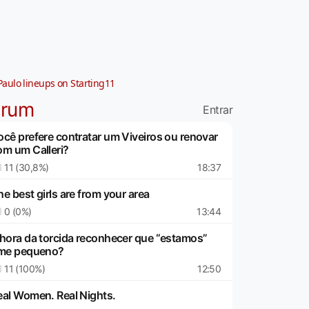
Paulo lineups on Starting11
órum
Entrar
ocê prefere contratar um Viveiros ou renovar
om um Calleri?
11 (30,8%)
18:37
e best girls are from your area
0 (0%)
13:44
 hora da torcida reconhecer que “estamos”
ime pequeno?
11 (100%)
12:50
eal Women. Real Nights.