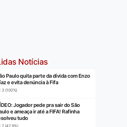
idas Notícias
ão Paulo quita parte da dívida com Enzo
íaz e evita denúncia à Fifa
3 (100%)
ÍDEO: Jogador pede pra sair do São
aulo e ameaça ir até a FIFA! Rafinha
esolveu tudo
2 (42,9%)