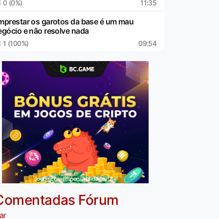
0 (0%)
11:35
mprestar os garotos da base é um mau
egócio e não resolve nada
1 (100%)
09:54
Jogue com responsabilidade. 18+
Comentadas Fórum
ar