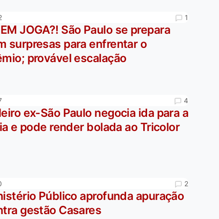
1
2
EM JOGA?! São Paulo se prepara
m surpresas para enfrentar o
êmio; provável escalação
4
7
eiro ex-São Paulo negocia ida para a
lia e pode render bolada ao Tricolor
2
0
nistério Público aprofunda apuração
ntra gestão Casares