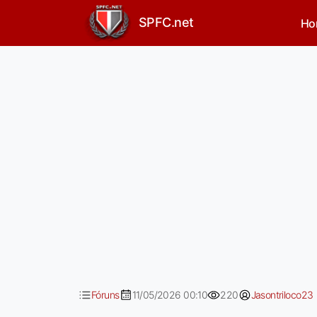
O problema é quando a dist
SPFC.net
Ho
Fóruns
11/05/2026 00:10
220
Jasontriloco23