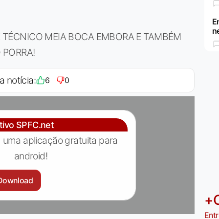
E
n
 TÉCNICO MEIA BOCA EMBORA E TAMBÉM
 PORRA!
a notícia:
6
0
ativo SPFC.net
 uma aplicação gratuita para
android!
Download
+
Entr