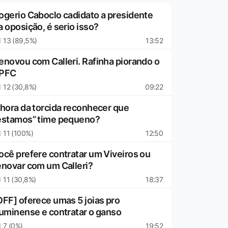
ogerio Caboclo cadidato a presidente
a oposição, é serio isso?
13 (89,5%)
13:52
enovou com Calleri. Rafinha piorando o
PFC
12 (30,8%)
09:22
 hora da torcida reconhecer que
estamos” time pequeno?
11 (100%)
12:50
ocê prefere contratar um Viveiros ou
enovar com um Calleri?
11 (30,8%)
18:37
OFF] oferece umas 5 joias pro
luminense e contratar o ganso
7 (0%)
19:52