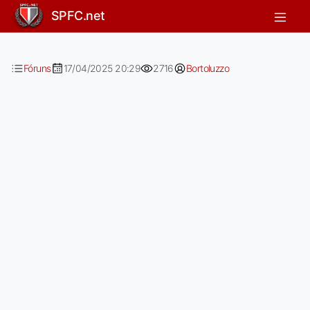
Luciano palhaço e Zubeldia retardad
SPFC.net
Fóruns
17/04/2025 20:29
2716
Bortoluzzo