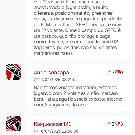
são 1° volante. E pra quem não tá
acostumado a jogar assim, é muito
diferente, posicionamento, preencher
espaços, dinâmica de jogo. Independente
do P. Maia voltar, o SPFC precisa de mais
um 1° volante. O meio campo do SPFC é
um buraco, que não protege a zaga
como deveria, mesmo jogando com 03
zagueiros, pq os dois não são volantes
marcadores natos.
Andersoncapa
3
0
17/04/2025 08:21:02
Não temos volante marcador, estamos
jogando com 2 volantes q não marcam
bem....ai a zaga fica mais exposta mesmo
com 3 zagueiros...tá osso....
Kaiquecesar123
8
3
16/04/2025 22:58:06