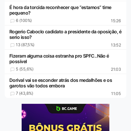
É hora da torcida reconhecer que “estamos” time
pequeno?
6 (100%)
15:26
Rogerio Caboclo cadidato a presidente da oposição, é
serio isso?
13 (87,5%)
13:52
Fizeram alguma coisa estranha pro SPFC..Não é
possível
5 (55,6%)
21:03
Dorival vai se esconder atrás dos medalhões e os
garotos vão todos embora
7 (43,8%)
11:05