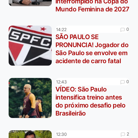
interrompido na Copa do
Mundo Feminina de 2027
0
14:22
SÃO PAULO SE
PRONUNCIA! Jogador do
São Paulo se envolve em
acidente de carro fatal
0
12:43
VÍDEO: São Paulo
intensifica treino antes
do próximo desafio pelo
Brasileirão
2
12:30