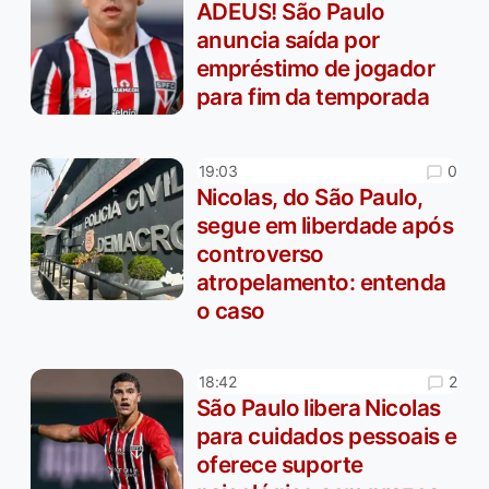
ADEUS! São Paulo
anuncia saída por
empréstimo de jogador
para fim da temporada
0
19:03
Nicolas, do São Paulo,
segue em liberdade após
controverso
atropelamento: entenda
o caso
2
18:42
São Paulo libera Nicolas
para cuidados pessoais e
oferece suporte