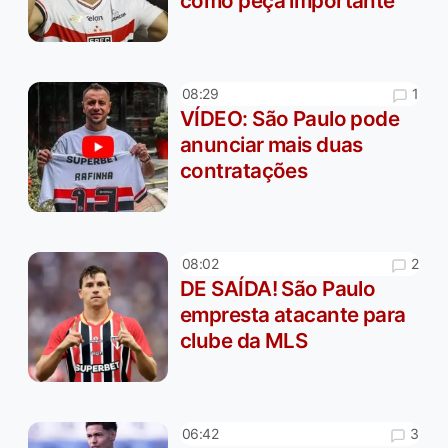
como peça importante
1
08:29
VÍDEO: São Paulo pode
anunciar mais duas
contratações
2
08:02
DE SAÍDA! São Paulo
empresta atacante para
clube da MLS
3
06:42