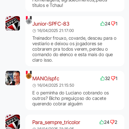
títulos e Tchau!
Junior-SPFC-83
24
1
16/04/2025 21:17:00
Treinador frouxo, covarde, desceu para o
vestiario e deixou os jogadores se
cobrarem pra todos verem, perdeu o
comando do elenco e esta mais do que
claro isso.
MANO/spfc
32
1
16/04/2025 21:15:50
E o perninha do Luciano cobrando os
outros? Bicho preguiçoso do cacete
querendo cobrar alguém
Para_sempre_tricolor
24
2
16/04/2025 21:15:05