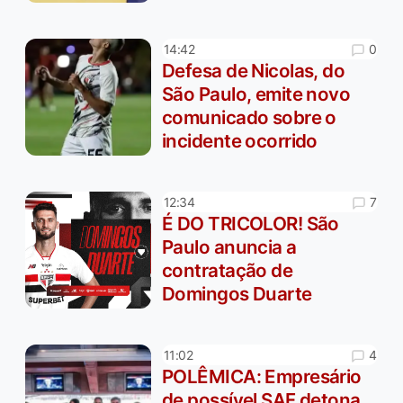
0
14:42
Defesa de Nicolas, do
São Paulo, emite novo
comunicado sobre o
incidente ocorrido
7
12:34
É DO TRICOLOR! São
Paulo anuncia a
contratação de
Domingos Duarte
4
11:02
POLÊMICA: Empresário
de possível SAF detona