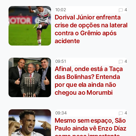
4
10:02
Dorival Júnior enfrenta
crise de opções na lateral
contra o Grêmio após
acidente
4
09:51
Afinal, onde está a Taça
das Bolinhas? Entenda
por que ela ainda não
chegou ao Morumbi
4
09:34
Mesmo sem espaço, São
Paulo ainda vê Enzo Díaz