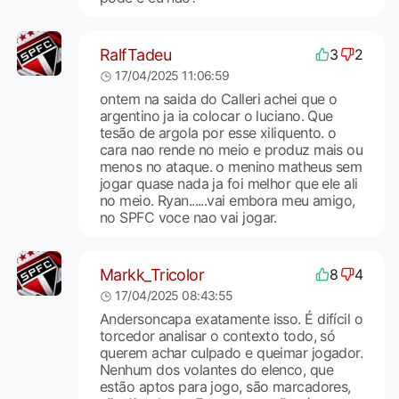
RalfTadeu
3
2
17/04/2025 11:06:59
ontem na saida do Calleri achei que o
argentino ja ia colocar o luciano. Que
tesão de argola por esse xiliquento. o
cara nao rende no meio e produz mais ou
menos no ataque. o menino matheus sem
jogar quase nada ja foi melhor que ele ali
no meio. Ryan......vai embora meu amigo,
no SPFC voce nao vai jogar.
Markk_Tricolor
8
4
17/04/2025 08:43:55
Andersoncapa exatamente isso. É difícil o
torcedor analisar o contexto todo, só
querem achar culpado e queimar jogador.
Nenhum dos volantes do elenco, que
estão aptos para jogo, são marcadores,