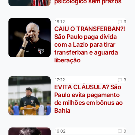
psicológico sem prazos
3
18:12
CAIU O TRANSFERBAN?!
São Paulo paga dívida
com a Lazio para tirar
transferban e aguarda
liberação
3
17:22
EVITA CLÁUSULA? São
Paulo evita pagamento
de milhões em bônus ao
Bahia
0
16:02