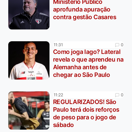
Ministério Público
aprofunda apuração
contra gestão Casares
0
11:31
Como joga Iago? Lateral
revela o que aprendeu na
Alemanha antes de
chegar ao São Paulo
0
11:22
REGULARIZADOS! São
Paulo terá dois reforços
de peso para o jogo de
sábado