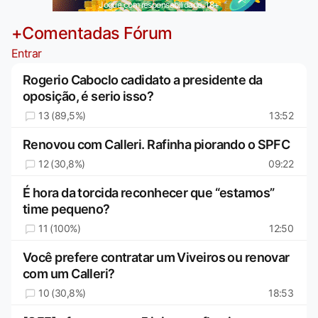
Jogue com responsabilidade. 18+
+Comentadas Fórum
Entrar
Rogerio Caboclo cadidato a presidente da
oposição, é serio isso?
13 (89,5%)
13:52
Renovou com Calleri. Rafinha piorando o SPFC
12 (30,8%)
09:22
É hora da torcida reconhecer que “estamos”
time pequeno?
11 (100%)
12:50
Você prefere contratar um Viveiros ou renovar
com um Calleri?
10 (30,8%)
18:53