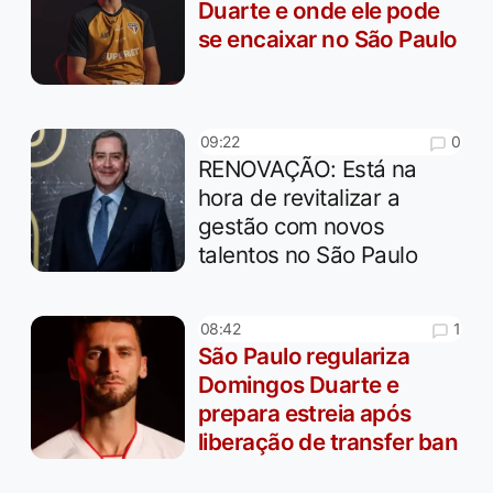
Duarte e onde ele pode
se encaixar no São Paulo
0
09:22
RENOVAÇÃO: Está na
hora de revitalizar a
gestão com novos
talentos no São Paulo
1
08:42
São Paulo regulariza
Domingos Duarte e
prepara estreia após
liberação de transfer ban