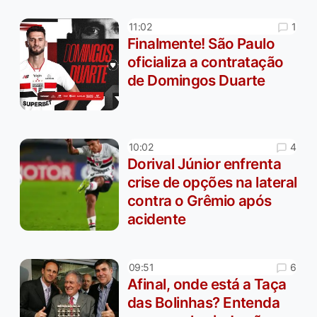
1
11:02
Finalmente! São Paulo
oficializa a contratação
de Domingos Duarte
4
10:02
Dorival Júnior enfrenta
crise de opções na lateral
contra o Grêmio após
acidente
6
09:51
Afinal, onde está a Taça
das Bolinhas? Entenda