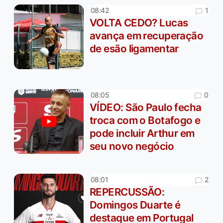
1
08:42
VOLTA CEDO? Lucas
avança em recuperação
de esão ligamentar
0
08:05
VÍDEO: São Paulo fecha
troca com o Botafogo e
pode incluir Arthur em
seu novo negócio
2
08:01
REPERCUSSÃO:
Domingos Duarte é
destaque em Portugal