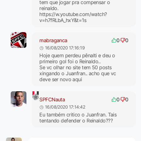
tem que jogar pra compensar o
reinaldo.
https://w.youtube.com/watch?
v=h7fRLbA_hxY&t=1s
mabraganca
0
0
16/08/2020 17:16:19
Hoje quem perdeu pênalti e deu o
primeiro gol foi o Reinaldo..
Se vc olhar no site tem 50 posts
xingando o Juanfran.. acho que vc
deve ser novo aqui
SPFCNauta
0
0
16/08/2020 17:14:42
Eu também critico o Juanfran. Tais
tentando defender o Reinaldo???