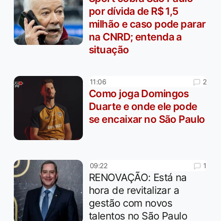
por dívida de R$ 1,5
milhão e caso pode parar
na CNRD; entenda a
situação
2
11:06
Como joga Domingos
Duarte e onde ele pode
se encaixar no São Paulo
1
09:22
RENOVAÇÃO: Está na
hora de revitalizar a
gestão com novos
talentos no São Paulo