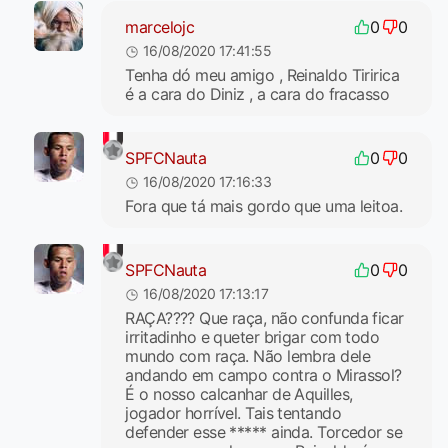
marcelojc
0
0
16/08/2020 17:41:55
Tenha dó meu amigo , Reinaldo Tiririca
é a cara do Diniz , a cara do fracasso
SPFCNauta
0
0
16/08/2020 17:16:33
Fora que tá mais gordo que uma leitoa.
SPFCNauta
0
0
16/08/2020 17:13:17
RAÇA???? Que raça, não confunda ficar
irritadinho e queter brigar com todo
mundo com raça. Não lembra dele
andando em campo contra o Mirassol?
É o nosso calcanhar de Aquilles,
jogador horrível. Tais tentando
defender esse ***** ainda. Torcedor se