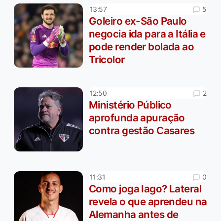
5
13:57
Goleiro ex-São Paulo
negocia ida para a Itália e
pode render bolada ao
Tricolor
2
12:50
Ministério Público
aprofunda apuração
contra gestão Casares
0
11:31
Como joga Iago? Lateral
revela o que aprendeu na
Alemanha antes de