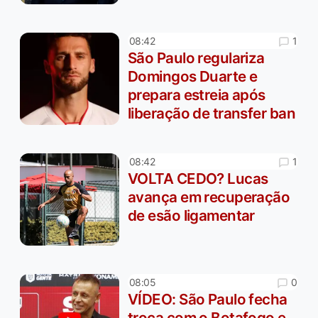
1
08:42
São Paulo regulariza
Domingos Duarte e
prepara estreia após
liberação de transfer ban
1
08:42
VOLTA CEDO? Lucas
avança em recuperação
de esão ligamentar
0
08:05
VÍDEO: São Paulo fecha
troca com o Botafogo e