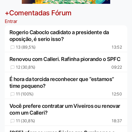
Jogue com responsabilidade. 18+
+Comentadas Fórum
Entrar
Rogerio Caboclo cadidato a presidente da
oposição, é serio isso?
13 (89,5%)
13:52
Renovou com Calleri. Rafinha piorando o SPFC
12 (30,8%)
09:22
É hora da torcida reconhecer que “estamos”
time pequeno?
11 (100%)
12:50
Você prefere contratar um Viveiros ou renovar
com um Calleri?
11 (30,8%)
18:37