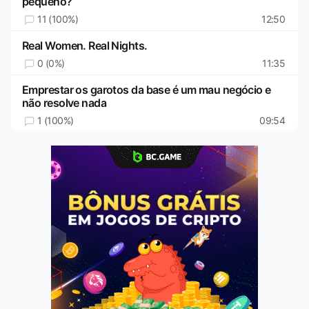
pequeno?
11 (100%)
12:50
Real Women. Real Nights.
0 (0%)
11:35
Emprestar os garotos da base é um mau negócio e
não resolve nada
1 (100%)
09:54