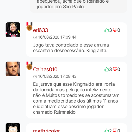
apequenou, acha que o Reinaldo é
jogador pro São Paulo.
eri633
3
0
16/08/2020 17:09:44
Jogo tava controlado e esse arruma
escanteio desnecessário. King anta.
Cainas010
3
0
16/08/2020 17:08:43
Eu jurava que esse Kingnaldo era ironia
da torcida mas pelo jeito infelizmente
não é.Muitos torcedores se acostumaram
com a mediocridade dos últimos 11 anos
e idolatram esse péssimo jogador
chamado Ruimnaldo
mathricolor
2
0