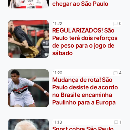
chegar ao São Paulo
0
11:22
REGULARIZADOS! São
Paulo terá dois reforços
de peso para o jogo de
sábado
4
11:20
Mudança de rota! São
Paulo desiste de acordo
no Brasil e encaminha
Paulinho para a Europa
1
11:13
Sport cobra São Paulo