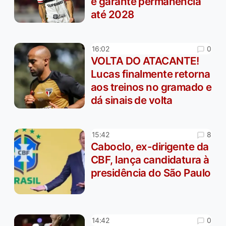
e garante permanência
até 2028
0
16:02
VOLTA DO ATACANTE!
Lucas finalmente retorna
aos treinos no gramado e
dá sinais de volta
8
15:42
Caboclo, ex-dirigente da
CBF, lança candidatura à
presidência do São Paulo
0
14:42