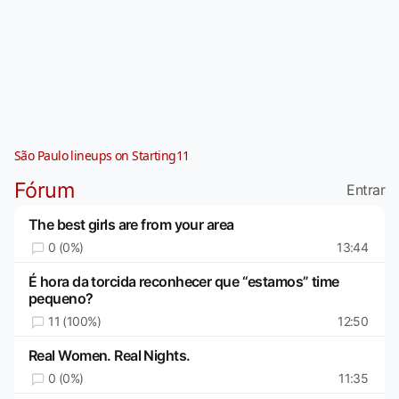
São Paulo lineups on Starting11
Fórum
Entrar
The best girls are from your area
0 (0%)
13:44
É hora da torcida reconhecer que “estamos” time
pequeno?
11 (100%)
12:50
Real Women. Real Nights.
0 (0%)
11:35