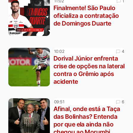
1
11:02
Finalmente! São Paulo
oficializa a contratação
de Domingos Duarte
4
10:02
Dorival Júnior enfrenta
crise de opções na lateral
contra o Grêmio após
acidente
6
09:51
Afinal, onde está a Taça
das Bolinhas? Entenda
por que ela ainda não
chegou ao Morumbi