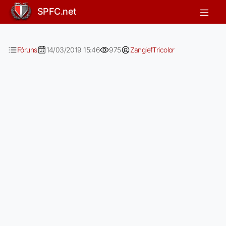
Elenco da Pindaíba
SPFC.net
Fóruns
14/03/2019 15:46
975
ZangiefTricolor