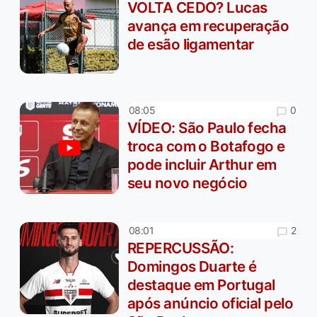
VOLTA CEDO? Lucas
avança em recuperação
de esão ligamentar
0
08:05
VÍDEO: São Paulo fecha
troca com o Botafogo e
pode incluir Arthur em
seu novo negócio
2
08:01
REPERCUSSÃO:
Domingos Duarte é
destaque em Portugal
após anúncio oficial pelo