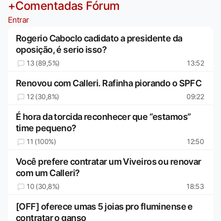
+Comentadas Fórum
Entrar
Rogerio Caboclo cadidato a presidente da
oposição, é serio isso?
13 (89,5%)
13:52
Renovou com Calleri. Rafinha piorando o SPFC
12 (30,8%)
09:22
É hora da torcida reconhecer que “estamos”
time pequeno?
11 (100%)
12:50
Você prefere contratar um Viveiros ou renovar
com um Calleri?
10 (30,8%)
18:53
[OFF] oferece umas 5 joias pro fluminense e
contratar o ganso