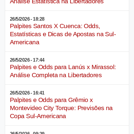
Análise Estatística na Libertadores
26/5/2026 - 18:28
Palpites Santos X Cuenca: Odds,
Estatísticas e Dicas de Apostas na Sul-
Americana
26/5/2026 - 17:44
Palpites e Odds para Lanús x Mirassol:
Análise Completa na Libertadores
26/5/2026 - 16:41
Palpites e Odds para Grêmio x
Montevideo City Torque: Previsões na
Copa Sul-Americana
26/5/2026 - 09:29