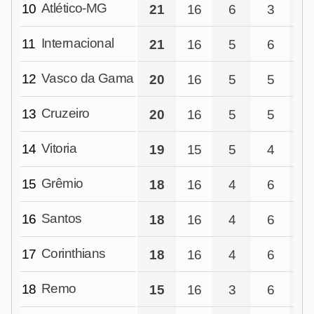
Atlético-MG
10
21
16
6
3
7
Internacional
11
21
16
5
6
5
Vasco da Gama
12
20
16
5
5
6
Cruzeiro
13
20
16
5
5
6
Vitoria
14
19
15
5
4
6
Grêmio
15
18
16
4
6
6
Santos
16
18
16
4
6
6
Corinthians
17
18
16
4
6
6
Remo
18
15
16
3
6
7