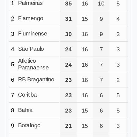
Palmeiras
1
35
16
10
5
1
Flamengo
2
31
15
9
4
2
Fluminense
3
30
16
9
3
4
São Paulo
4
24
16
7
3
6
Atletico
5
24
16
7
3
6
Paranaense
RB Bragantino
6
23
16
7
2
7
Coritiba
7
23
16
6
5
5
Bahia
8
23
15
6
5
4
Botafogo
9
21
15
6
3
6