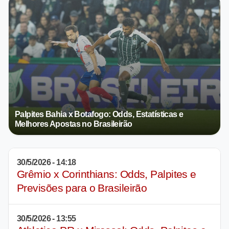
Palpites Bahia x Botafogo: Odds, Estatísticas e
Melhores Apostas no Brasileirão
30/5/2026 - 14:18
Grêmio x Corinthians: Odds, Palpites e
Previsões para o Brasileirão
30/5/2026 - 13:55