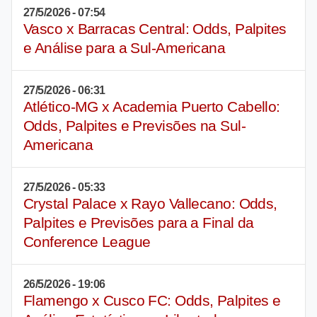
27/5/2026 - 07:54
Vasco x Barracas Central: Odds, Palpites
e Análise para a Sul-Americana
27/5/2026 - 06:31
Atlético-MG x Academia Puerto Cabello:
Odds, Palpites e Previsões na Sul-
Americana
27/5/2026 - 05:33
Crystal Palace x Rayo Vallecano: Odds,
Palpites e Previsões para a Final da
Conference League
26/5/2026 - 19:06
Flamengo x Cusco FC: Odds, Palpites e