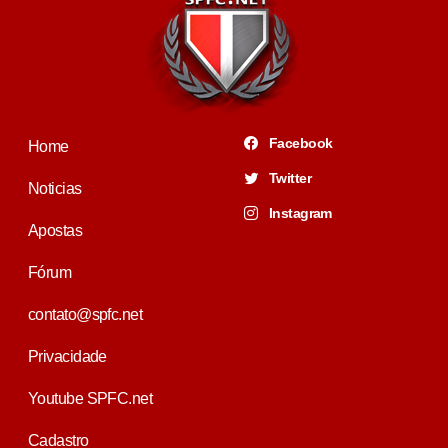
Facebook
Home
Twitter
Noticias
Instagram
Apostas
Fórum
contato@spfc.net
Privacidade
Youtube SPFC.net
Cadastro