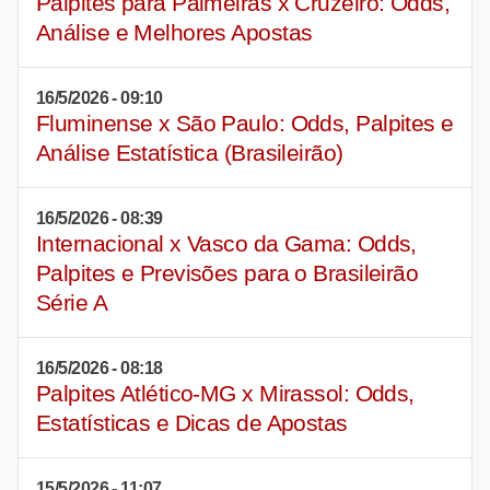
Palpites para Palmeiras x Cruzeiro: Odds,
Análise e Melhores Apostas
16/5/2026 - 09:10
Fluminense x São Paulo: Odds, Palpites e
Análise Estatística (Brasileirão)
16/5/2026 - 08:39
Internacional x Vasco da Gama: Odds,
Palpites e Previsões para o Brasileirão
Série A
16/5/2026 - 08:18
Palpites Atlético-MG x Mirassol: Odds,
Estatísticas e Dicas de Apostas
15/5/2026 - 11:07