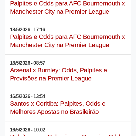
Palpites e Odds para AFC Bournemouth x
Manchester City na Premier League
18/5/2026 - 17:16
Palpites e Odds para AFC Bournemouth x
Manchester City na Premier League
18/5/2026 - 08:57
Arsenal x Burnley: Odds, Palpites e
Previsões na Premier League
16/5/2026 - 13:54
Santos x Coritiba: Palpites, Odds e
Melhores Apostas no Brasileirão
16/5/2026 - 10:02