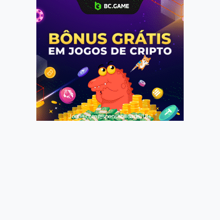
Jogue com responsabilidade. 18+