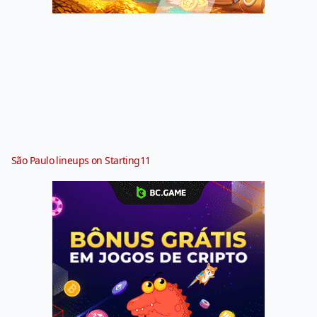
São Paulo lineups on Starting11