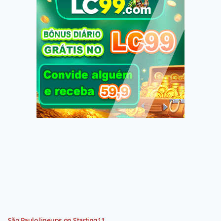
São Paulo lineups on Starting11