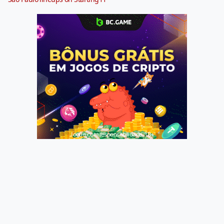
Jogue com responsabilidade. 18+