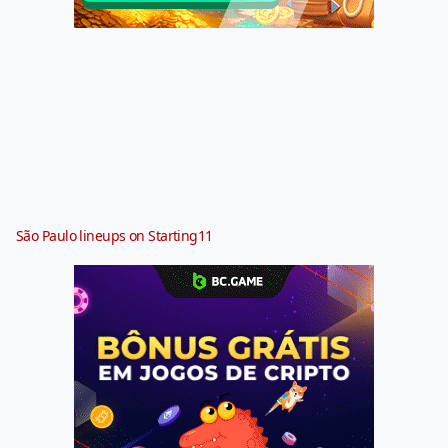
São Paulo lineups on Starting11