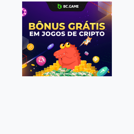
Jogue com responsabilidade. 18+