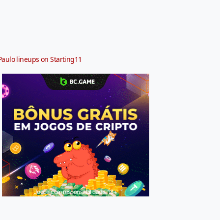
Paulo lineups on Starting11
Jogue com responsabilidade. 18+