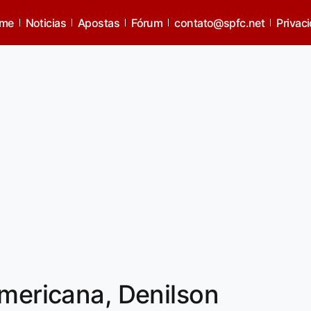
me
Noticias
Apostas
Fórum
contato@spfc.net
Privac
Americana, Denilson