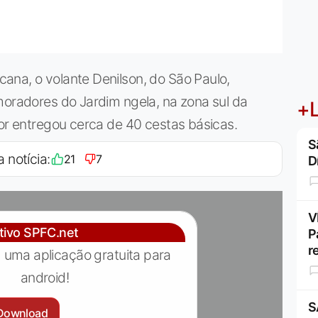
ana, o volante Denilson, do São Paulo,
moradores do Jardim ngela, na zona sul da
+L
dor entregou cerca de 40 cestas básicas.
S
a notícia:
21
7
D
V
ativo SPFC.net
P
r
 uma aplicação gratuita para
android!
S
Download