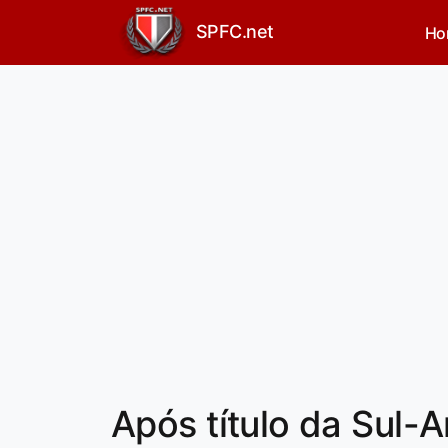
SPFC.net
Ho
Após título da Sul-