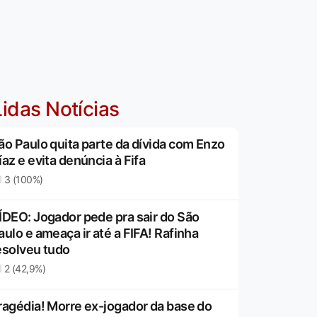
idas Notícias
ão Paulo quita parte da dívida com Enzo
íaz e evita denúncia à Fifa
3 (100%)
ÍDEO: Jogador pede pra sair do São
aulo e ameaça ir até a FIFA! Rafinha
esolveu tudo
2 (42,9%)
ragédia! Morre ex-jogador da base do