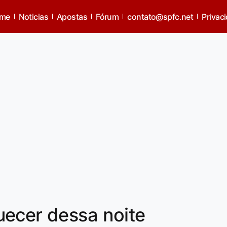
me
Noticias
Apostas
Fórum
contato@spfc.net
Privac
uecer dessa noite