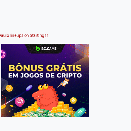
Paulo lineups on Starting11
Jogue com responsabilidade. 18+