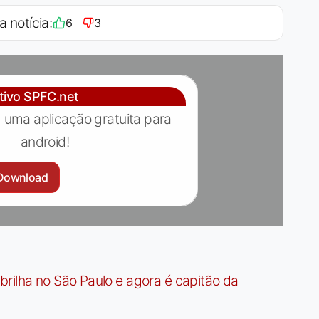
a notícia:
6
3
ativo SPFC.net
 uma aplicação gratuita para
android!
Download
rilha no São Paulo e agora é capitão da