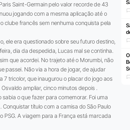
S
aris Saint-Germain pelo valor recorde de 43
tinuou jogando com a mesma aplicação até o
ra o clube francês sem nenhuma conquista pela
S
d
, ele era questionado sobre seu futuro destino,
eira, dia da despedida, Lucas mal se continha.
O
sim que acordei. No trajeto até o Morumbi, não
B
S
 passei. Não via a hora de jogar, de ajudar
7 tricolor, que inaugurou o placar do jogo aos
Osvaldo ampliar, cinco minutos depois .
não sabia o que fazer para comemorar. Foi uma
i. Conquistar título com a camisa do São Paulo
 do PSG. A viagem para a França está marcada