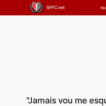
SPFC.net
Ho
"Jamais vou me esq