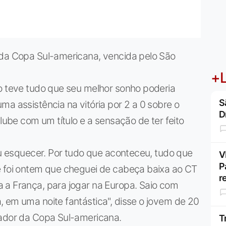
 da Copa Sul-americana, vencida pelo São
+L
lo teve tudo que seu melhor sonho poderia
S
ma assistência na vitória por 2 a 0 sobre o
D
clube com um título e a sensação de ter feito
vou esquecer. Por tudo que aconteceu, tudo que
V
P
e foi ontem que cheguei de cabeça baixa ao CT
r
 a França, para jogar na Europa. Saio com
 em uma noite fantástica", disse o jovem de 20
gador da Copa Sul-americana.
T