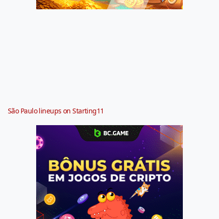
São Paulo lineups on Starting11