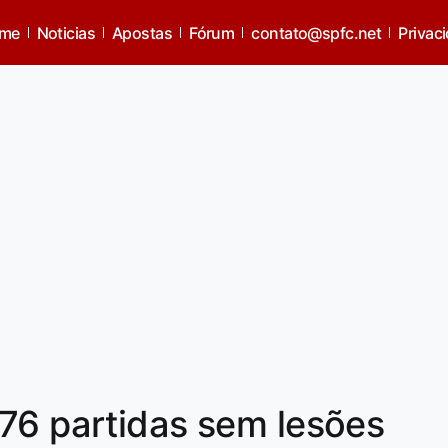
me
Noticias
Apostas
Fórum
contato@spfc.net
Privac
76 partidas sem lesões