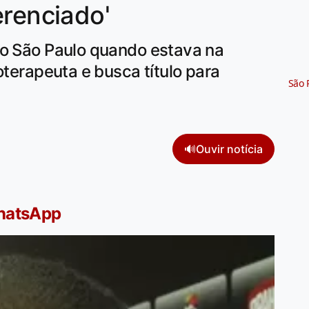
erenciado'
lo São Paulo quando estava na
oterapeuta e busca título para
São 
🔊
Ouvir notícia
WhatsApp