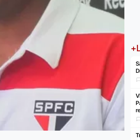
+L
S
D
V
P
r
T