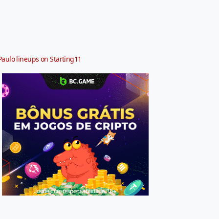
Paulo lineups on Starting11
Jogue com responsabilidade. 18+