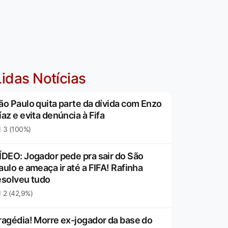
idas Notícias
ão Paulo quita parte da dívida com Enzo
íaz e evita denúncia à Fifa
3 (100%)
ÍDEO: Jogador pede pra sair do São
aulo e ameaça ir até a FIFA! Rafinha
esolveu tudo
2 (42,9%)
ragédia! Morre ex-jogador da base do