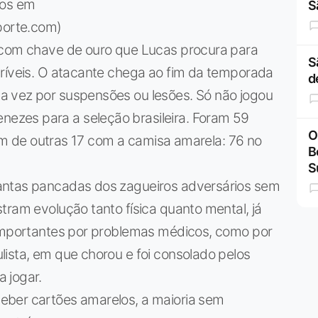
tos em
S
sporte.com)
 com chave de ouro que Lucas procura para
S
críveis. O atacante chega ao fim da temporada
d
a vez por suspensões ou lesões. Só não jogou
zes para a seleção brasileira. Foram 59
O
além de outras 17 com a camisa amarela: 76 no
B
S
antas pancadas dos zagueiros adversários sem
tram evolução tanto física quanto mental, já
 importantes por problemas médicos, como por
ista, em que chorou e foi consolado pelos
 jogar.
eber cartões amarelos, a maioria sem