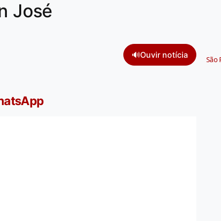
an José
🔊
Ouvir notícia
São 
WhatsApp