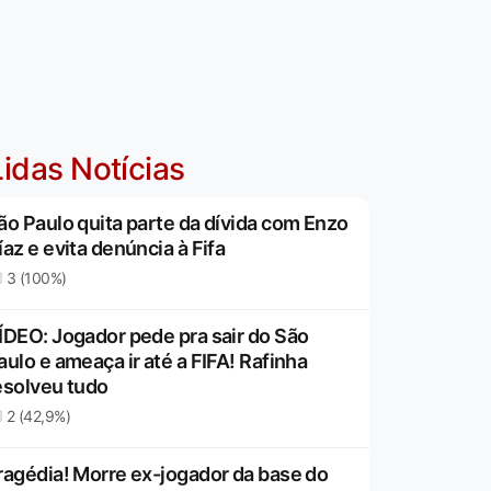
idas Notícias
ão Paulo quita parte da dívida com Enzo
íaz e evita denúncia à Fifa
3 (100%)
ÍDEO: Jogador pede pra sair do São
aulo e ameaça ir até a FIFA! Rafinha
esolveu tudo
2 (42,9%)
ragédia! Morre ex-jogador da base do