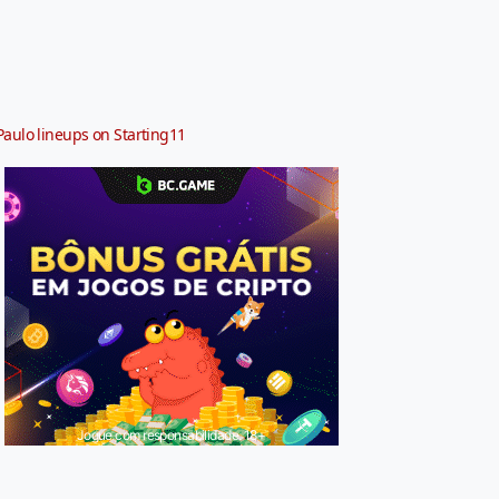
Paulo lineups on Starting11
Jogue com responsabilidade. 18+