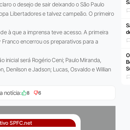
S
claro o desejo de sair deixando o São Paulo
Copa Libertadores e talvez campeão. O primeiro
S
ade à que a imprensa teve acesso. A primeira
d
y Franco encerrou os preparativos para a
O
o inicial será Rogério Ceni; Paulo Miranda,
B
S
on, Denilson e Jadson; Lucas, Osvaldo e Willian
a notícia:
8
6
ativo SPFC.net