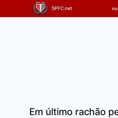
SPFC.net
Ho
Em último rachão pe