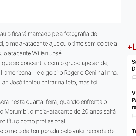
aulo ficará marcado pela fotografia de
l, o meia-atacante ajudou o time sem colete a
+L
, o atacante Willian José.
S
– que se concentra com o grupo apesar de,
D
l-americana – e o goleiro Rogério Ceni na linha,
lian José tentou entrar na foto, mas foi
V
P
 será nesta quarta-feira, quando enfrenta o
r
 no Morumbi, o meia-atacante de 20 anos sairá
o título como profissional.
 o meio da temporada pelo valor recorde de
T