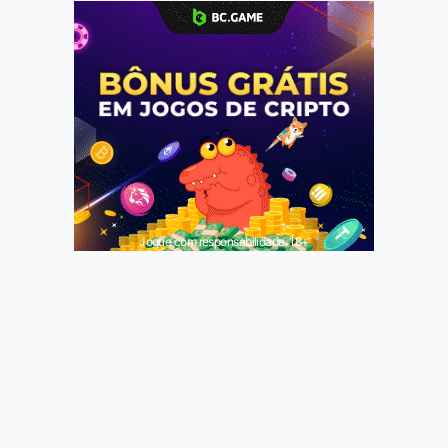
Jogue com responsabilidade. 18+