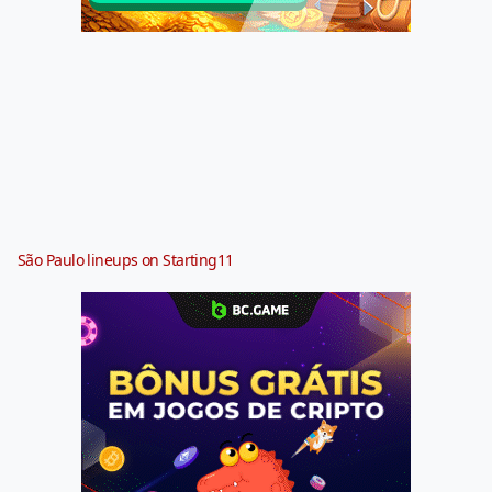
São Paulo lineups on Starting11