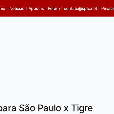
me
Noticias
Apostas
Fórum
contato@spfc.net
Privac
para São Paulo x Tigre