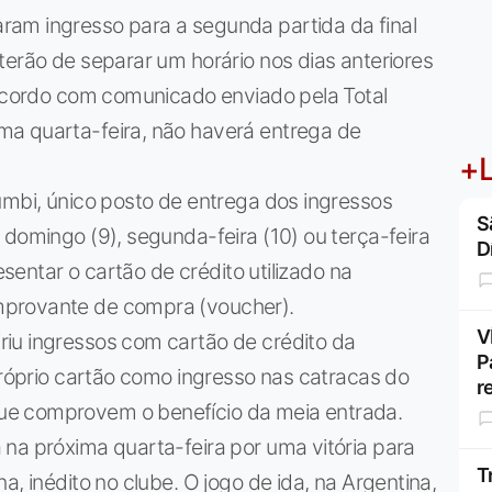
am ingresso para a segunda partida da final
terão de separar um horário nos dias anteriores
 acordo com comunicado enviado pela Total
ma quarta-feira, não haverá entrega de
+L
umbi, único posto de entrega dos ingressos
S
 domingo (9), segunda-feira (10) ou terça-feira
D
esentar o cartão de crédito utilizado na
mprovante de compra (voucher).
V
iu ingressos com cartão de crédito da
P
 próprio cartão como ingresso nas catracas do
r
ue comprovem o benefício da meia entrada.
na próxima quarta-feira por uma vitória para
T
a, inédito no clube. O jogo de ida, na Argentina,