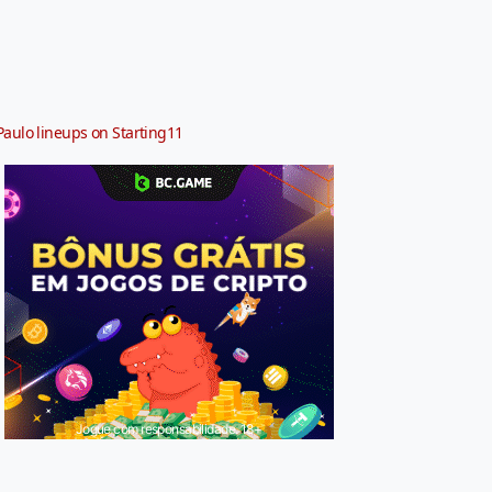
Paulo lineups on Starting11
Jogue com responsabilidade. 18+