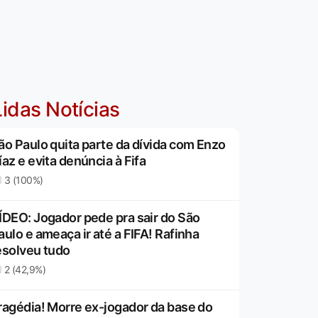
idas Notícias
ão Paulo quita parte da dívida com Enzo
íaz e evita denúncia à Fifa
3 (100%)
ÍDEO: Jogador pede pra sair do São
aulo e ameaça ir até a FIFA! Rafinha
esolveu tudo
2 (42,9%)
ragédia! Morre ex-jogador da base do