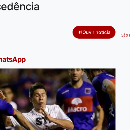
cedência
🔊
Ouvir notícia
São 
WhatsApp