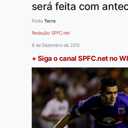
será feita com ante
Fonte
Terra
Redação:
SPFC.net
8 de Dezembro de 2012
+ Siga o canal SPFC.net no 