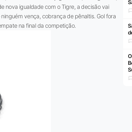
S
e nova igualdade com o Tigre, a decisão vai
 ninguém vença, cobrança de pênaltis. Gol fora
empate na final da competição.
S
d
O
B
S