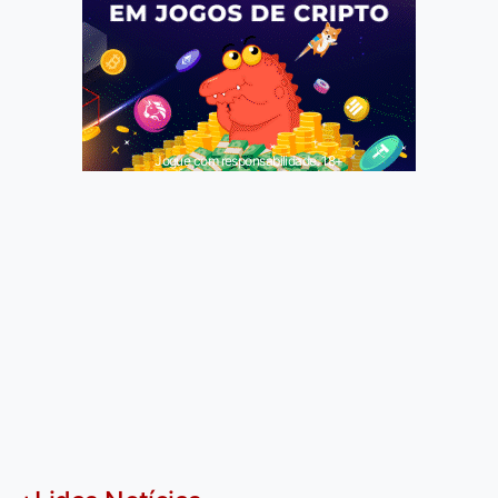
Jogue com responsabilidade. 18+