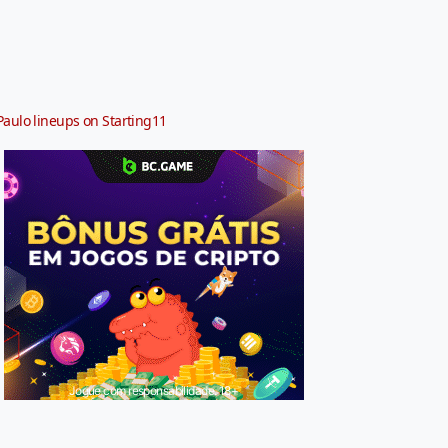
Paulo lineups on Starting11
Jogue com responsabilidade. 18+