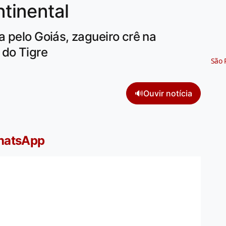
ntinental
 pelo Goiás, zagueiro crê na
 do Tigre
São 
🔊
Ouvir notícia
WhatsApp