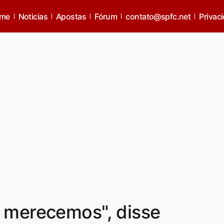
me
Noticias
Apostas
Fórum
contato@spfc.net
Privac
e merecemos", disse