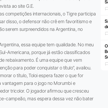
S
ista ao site G.E.
as competições internacionais, o Tigre participa
sar disso, o defensor não crê em favoritismo e
S
d
o serem surpreendidos na Argentina, no
 Argentina, essa equipe tem qualidade. No meu
O
B
ul-Americana, porque já estão classificados
S
o de rebaixamento. É uma equipe que vem
ção para poder conquistar o título", avaliou.
r o título, Toloi espera fazer o que for
 a vantagem para o jogo no Morumbi e
dor tricolor. O jogador afirmou que cresceu
ice-campeão, mas espera dessa vez não bater