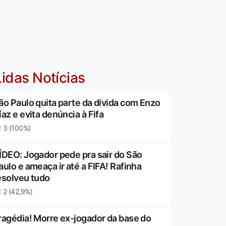
idas Notícias
ão Paulo quita parte da dívida com Enzo
íaz e evita denúncia à Fifa
3 (100%)
ÍDEO: Jogador pede pra sair do São
aulo e ameaça ir até a FIFA! Rafinha
esolveu tudo
2 (42,9%)
ragédia! Morre ex-jogador da base do