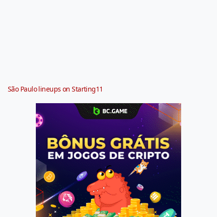
São Paulo lineups on Starting11