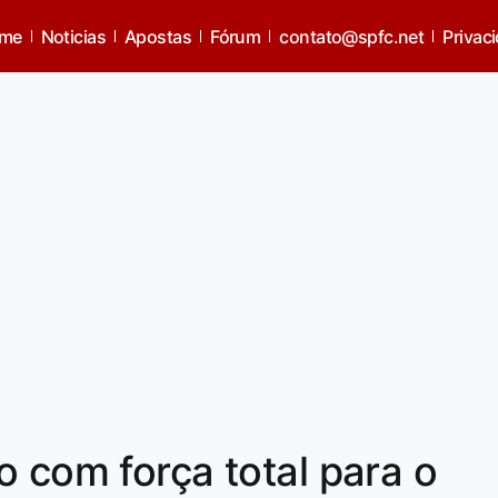
me
Noticias
Apostas
Fórum
contato@spfc.net
Privac
o com força total para o