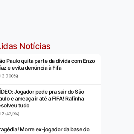
idas Notícias
ão Paulo quita parte da dívida com Enzo
íaz e evita denúncia à Fifa
3 (100%)
ÍDEO: Jogador pede pra sair do São
aulo e ameaça ir até a FIFA! Rafinha
esolveu tudo
2 (42,9%)
ragédia! Morre ex-jogador da base do