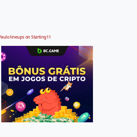
Paulo lineups on Starting11
Jogue com responsabilidade. 18+