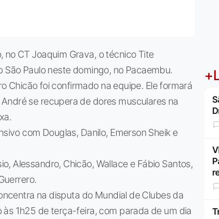
, no CT Joaquim Grava, o técnico Tite
 o São Paulo neste domingo, no Pacaembu.
+L
iro Chicão foi confirmado na equipe. Ele formará
S
 André se recupera de dores musculares na
D
xa.
ensivo com Douglas, Danilo, Emerson Sheik e
V
P
o, Alessandro, Chicão, Wallace e Fábio Santos,
r
 Guerrero.
 concentra na disputa do Mundial de Clubes da
 às 1h25 de terça-feira, com parada de um dia
T