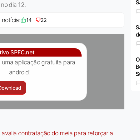
S
 no dia 12.
 notícia:
14
22
S
d
ativo SPFC.net
O
 uma aplicação gratuita para
B
android!
S
Download
valia contratação do meia para reforçar a