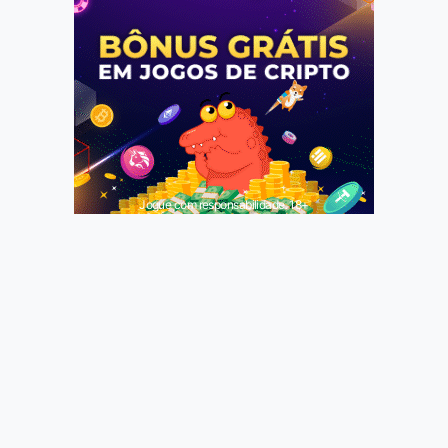
Jogue com responsabilidade. 18+