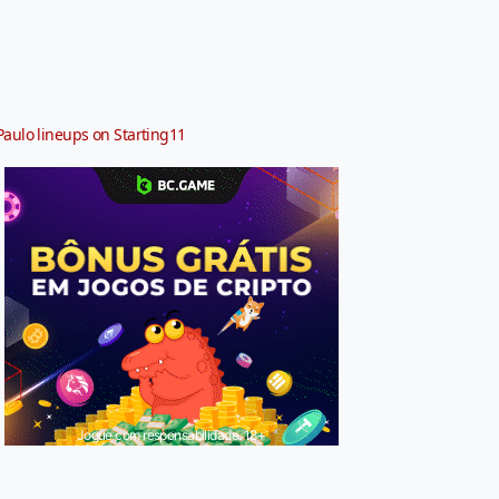
Paulo lineups on Starting11
Jogue com responsabilidade. 18+