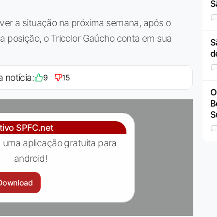
S
lver a situação na próxima semana, após o
 a posição, o Tricolor Gaúcho conta em sua
S
d
a notícia:
9
15
O
B
S
ativo SPFC.net
 uma aplicação gratuita para
android!
Download