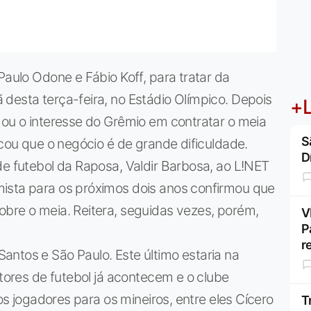
Paulo Odone e Fábio Koff, para tratar da
desta terça-feira, no Estádio Olímpico. Depois
+L
mou o interesse do Grêmio em contratar o meia
S
acou que o negócio é de grande dificuldade.
D
de futebol da Raposa, Valdir Barbosa, ao L!NET
ista para os próximos dois anos confirmou que
obre o meia. Reitera, seguidas vezes, porém,
V
P
r
ntos e São Paulo. Este último estaria na
etores de futebol já acontecem e o clube
sos jogadores para os mineiros, entre eles Cícero
T