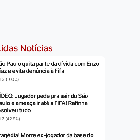
idas Notícias
ão Paulo quita parte da dívida com Enzo
íaz e evita denúncia à Fifa
3 (100%)
ÍDEO: Jogador pede pra sair do São
aulo e ameaça ir até a FIFA! Rafinha
esolveu tudo
2 (42,9%)
ragédia! Morre ex-jogador da base do