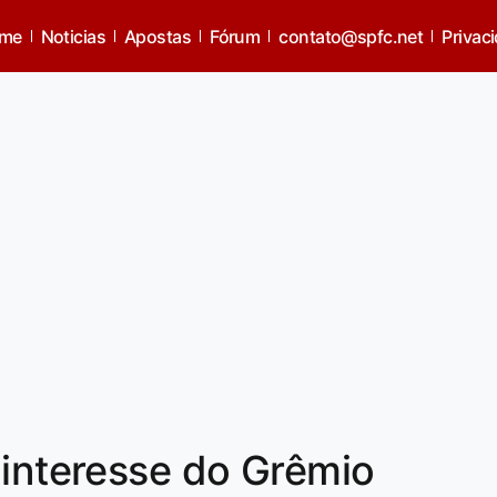
me
Noticias
Apostas
Fórum
contato@spfc.net
Privac
 interesse do Grêmio