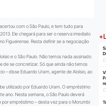
e acertou com o São Paulo, e tem tudo para
2013. Ele chegará para ser o reserva imediato
+L
o Figueirense. Resta definir se a negociação
S
D
loísio e o São Paulo. Não temos nada assinado
 de se concretizar. Só que ainda não temos
io – disse Eduardo Uram, agente de Aloísio, ao
V
P
r
lube utilizado por Eduardo Uram. O empréstimo
ste ano. Nesta semana, o São Paulo deverá
o por empréstimo – desta vez para o Morumbi
T