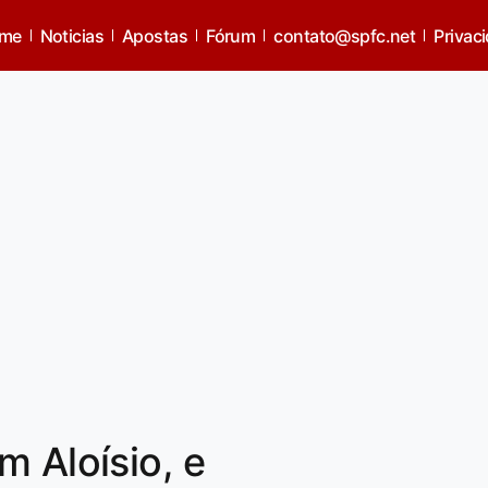
me
Noticias
Apostas
Fórum
contato@spfc.net
Privac
m Aloísio, e