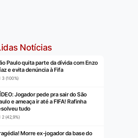
idas Notícias
ão Paulo quita parte da dívida com Enzo
íaz e evita denúncia à Fifa
3 (100%)
ÍDEO: Jogador pede pra sair do São
aulo e ameaça ir até a FIFA! Rafinha
esolveu tudo
2 (42,9%)
ragédia! Morre ex-jogador da base do