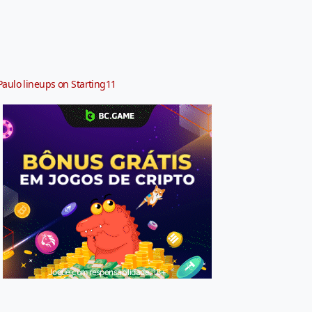
Paulo lineups on Starting11
Jogue com responsabilidade. 18+