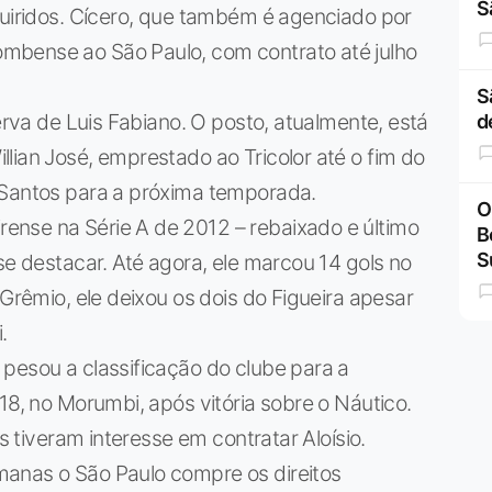
S
quiridos. Cícero, que também é agenciado por
mbense ao São Paulo, com contrato até julho
S
serva de Luis Fabiano. O posto, atualmente, está
d
lian José, emprestado ao Tricolor até o fim do
 Santos para a próxima temporada.
O
nse na Série A de 2012 – rebaixado e último
B
S
se destacar. Até agora, ele marcou 14 gols no
 Grêmio, ele deixou os dois do Figueira apesar
.
pesou a classificação do clube para a
18, no Morumbi, após vitória sobre o Náutico.
os tiveram interesse em contratar Aloísio.
manas o São Paulo compre os direitos