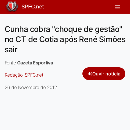
SPFC.net
Cunha cobra "choque de gestão"
no CT de Cotia após René Simões
sair
Fonte
Gazeta Esportiva
🔊
Ouvir notícia
Redação:
SPFC.net
26 de Novembro de 2012