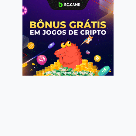
Jogue com responsabilidade. 18+