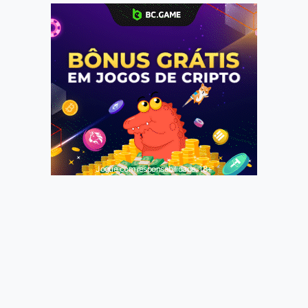
Jogue com responsabilidade. 18+