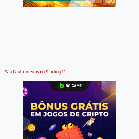
São Paulo lineups on Starting11