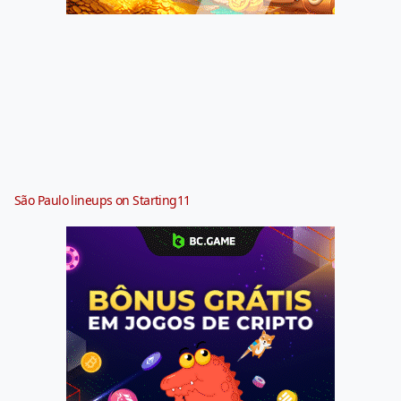
São Paulo lineups on Starting11