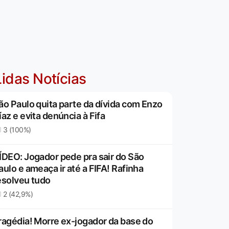
idas Notícias
ão Paulo quita parte da dívida com Enzo
íaz e evita denúncia à Fifa
3 (100%)
ÍDEO: Jogador pede pra sair do São
aulo e ameaça ir até a FIFA! Rafinha
esolveu tudo
2 (42,9%)
ragédia! Morre ex-jogador da base do