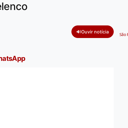
elenco
🔊
Ouvir notícia
São 
WhatsApp