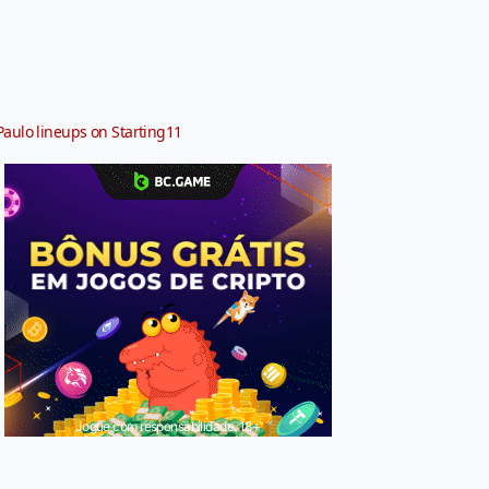
Paulo lineups on Starting11
Jogue com responsabilidade. 18+