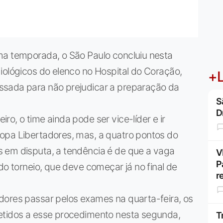
ma temporada, o São Paulo concluiu nesta
iológicos do elenco no Hospital do Coração,
+L
ssada para não prejudicar a preparação da
S
D
o, o time ainda pode ser vice-líder e ir
opa Libertadores, mas, a quatro pontos do
 em disputa, a tendência é de que a vaga
V
P
do torneio, que deve começar já no final de
r
dores passar pelos exames na quarta-feira, os
etidos a esse procedimento nesta segunda,
T