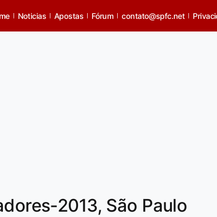
me
Noticias
Apostas
Fórum
contato@spfc.net
Privac
adores-2013, São Paulo