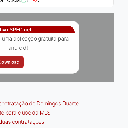
a notícia:
7
7
ativo SPFC.net
 uma aplicação gratuita para
android!
Download
contratação de Domingos Duarte
te para clube da MLS
 duas contratações