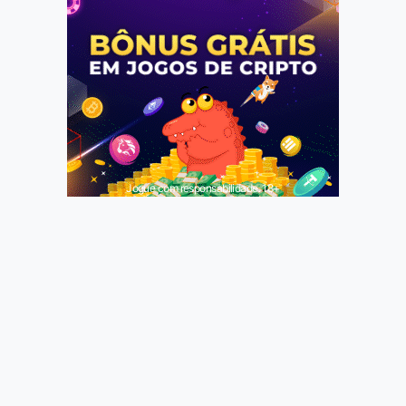
Jogue com responsabilidade. 18+