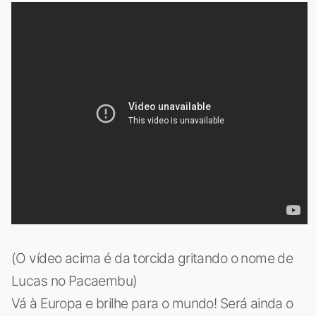
(O vídeo acima é da torcida gritando o nome de
Lucas no Pacaembu)
Vá à Europa e brilhe para o mundo! Será ainda o