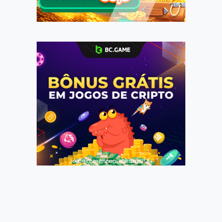
Jogue com responsabilidade. 18+