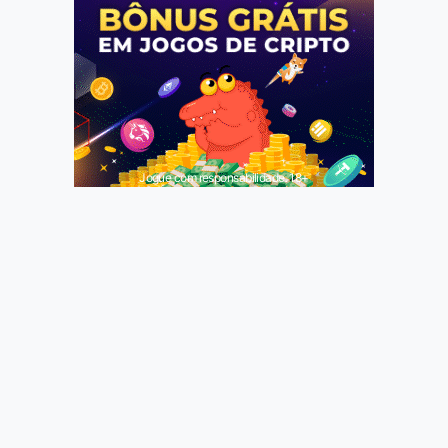
Jogue com responsabilidade. 18+