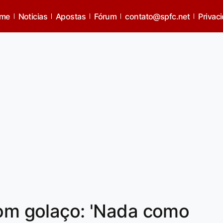
me
Noticias
Apostas
Fórum
contato@spfc.net
Privac
com golaço: 'Nada como