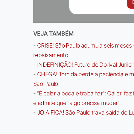
VEJA TAMBÉM
-
CRISE! São Paulo acumula seis meses se
rebaixamento
-
INDEFINIÇÃO! Futuro de Dorival Júnio
-
CHEGA! Torcida perde a paciência e m
São Paulo
-
"É calar a boca e trabalhar": Calleri f
e admite que "algo precisa mudar"
-
JOIA FICA! São Paulo trava saída de Lu