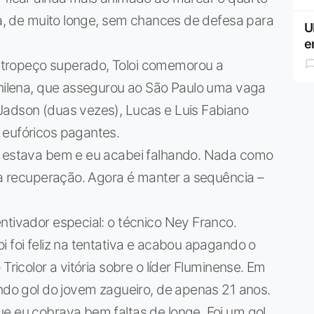
isa, de muito longe, sem chances de defesa para
U
e
tropeço superado, Toloi comemorou a
chilena, que assegurou ao São Paulo uma vaga
Jadson (duas vezes), Lucas e Luis Fabiano
 eufóricos pagantes.
e estava bem e eu acabei falhando. Nada como
ssa recuperação. Agora é manter a sequência –
ntivador especial: o técnico Ney Franco.
i foi feliz na tentativa e acabou apagando o
Tricolor a vitória sobre o líder Fluminense. Em
undo gol do jovem zagueiro, de apenas 21 anos.
e eu cobrava bem faltas de longe. Foi um gol