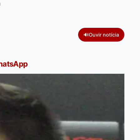
'
🔊
Ouvir notícia
WhatsApp