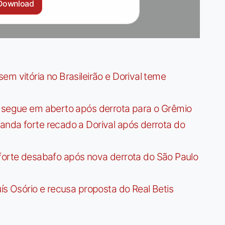
Download
m vitória no Brasileirão e Dorival teme
r segue em aberto após derrota para o Grêmio
anda forte recado a Dorival após derrota do
az forte desabafo após nova derrota do São Paulo
ís Osório e recusa proposta do Real Betis