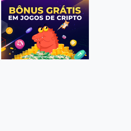
Jogue com responsabilidade. 18+