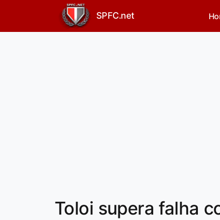
SPFC.net
Ho
Toloi supera falha 