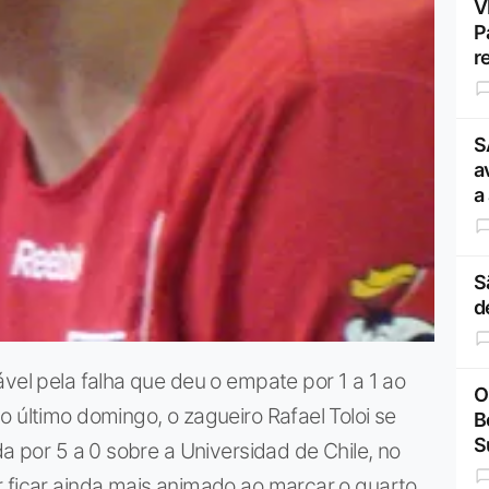
V
P
r
S
a
a
S
d
ável pela falha que deu o empate por 1 a 1 ao
O
o último domingo, o zagueiro Rafael Toloi se
B
S
da por 5 a 0 sobre a Universidad de Chile, no
r ficar ainda mais animado ao marcar o quarto