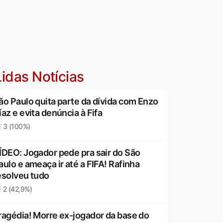
idas Notícias
ão Paulo quita parte da dívida com Enzo
íaz e evita denúncia à Fifa
3 (100%)
ÍDEO: Jogador pede pra sair do São
aulo e ameaça ir até a FIFA! Rafinha
esolveu tudo
2 (42,9%)
ragédia! Morre ex-jogador da base do