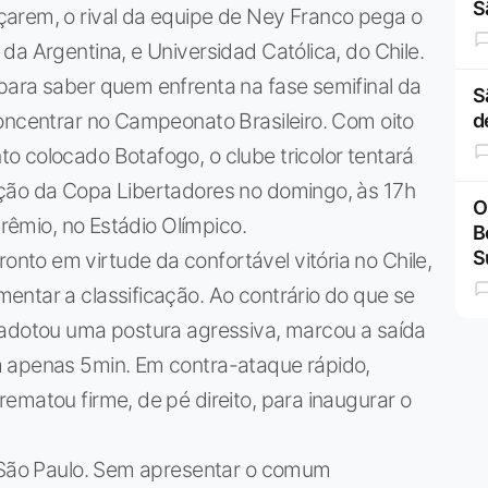
S
arem, o rival da equipe de Ney Franco pega o
da Argentina, e Universidad Católica, do Chile.
para saber quem enfrenta na fase semifinal da
S
oncentrar no Campeonato Brasileiro. Com oito
d
 colocado Botafogo, o clube tricolor tentará
ção da Copa Libertadores no domingo, às 17h
O
Grêmio, no Estádio Olímpico.
B
S
to em virtude da confortável vitória no Chile,
entar a classificação. Ao contrário do que se
 adotou uma postura agressiva, marcou a saída
m apenas 5min. Em contra-ataque rápido,
ematou firme, de pé direito, para inaugurar o
o São Paulo. Sem apresentar o comum