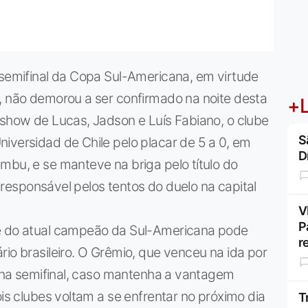
 semifinal da Copa Sul-Americana, em virtude
, não demorou a ser confirmado na noite desta
+L
 show de Lucas, Jadson e Luís Fabiano, o clube
S
iversidad de Chile pelo placar de 5 a 0, em
D
mbu, e se manteve na briga pelo título do
 o responsável pelos tentos do duelo na capital
V
P
te do atual campeão da Sul-Americana pode
r
rio brasileiro. O Grêmio, que venceu na ida por
ta na semifinal, caso mantenha a vantagem
ois clubes voltam a se enfrentar no próximo dia
T