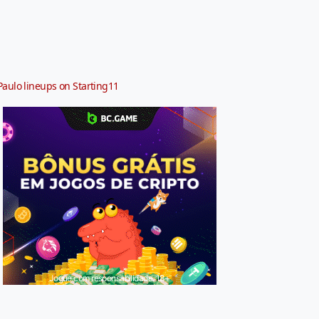
Paulo lineups on Starting11
Jogue com responsabilidade. 18+