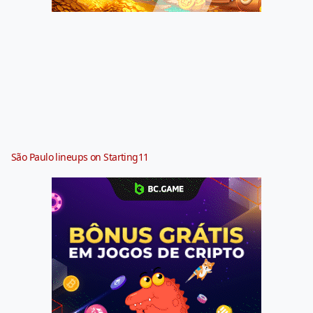
São Paulo lineups on Starting11