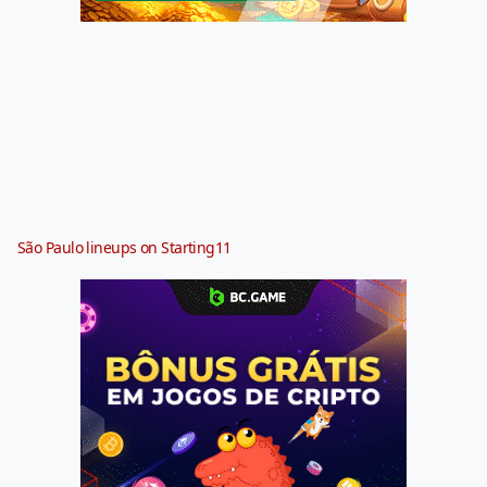
São Paulo lineups on Starting11