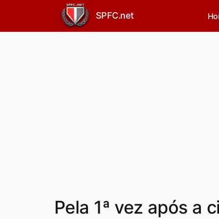
SPFC.net
Ho
Pela 1ª vez após a ci