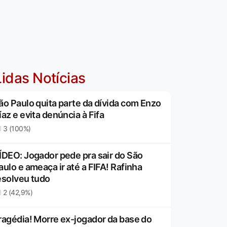
idas Notícias
ão Paulo quita parte da dívida com Enzo
íaz e evita denúncia à Fifa
3 (100%)
ÍDEO: Jogador pede pra sair do São
aulo e ameaça ir até a FIFA! Rafinha
esolveu tudo
2 (42,9%)
ragédia! Morre ex-jogador da base do