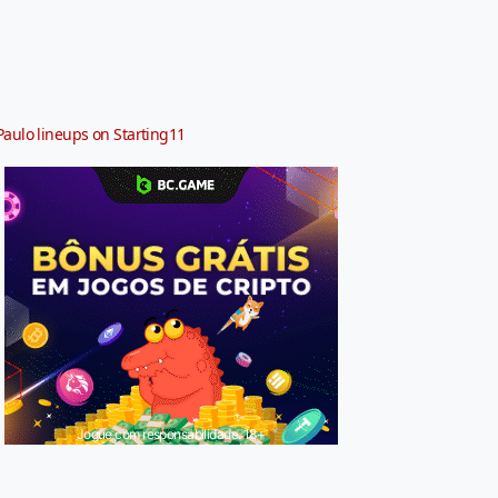
Paulo lineups on Starting11
Jogue com responsabilidade. 18+