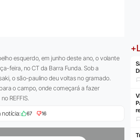
+L
joelho esquerdo, em junho deste ano, o volante
S
ça-feira, no CT da Barra Funda. Sob a
D
saki, o são-paulino deu voltas no gramado.
 para o campo, onde começará a fazer
V
s no REFFIS.
P
r
 notícia:
67
16
T