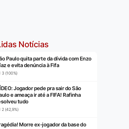
idas Notícias
ão Paulo quita parte da dívida com Enzo
íaz e evita denúncia à Fifa
3 (100%)
ÍDEO: Jogador pede pra sair do São
aulo e ameaça ir até a FIFA! Rafinha
esolveu tudo
2 (42,9%)
ragédia! Morre ex-jogador da base do