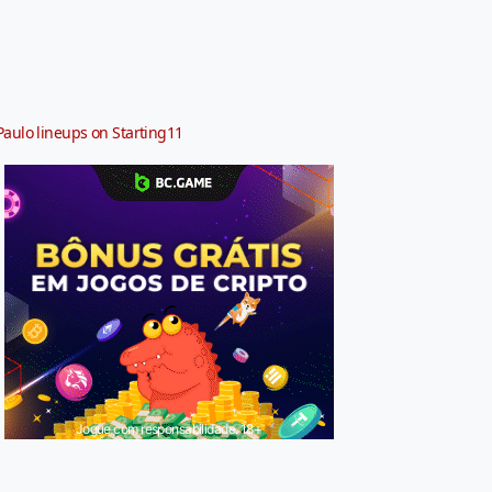
Paulo lineups on Starting11
Jogue com responsabilidade. 18+