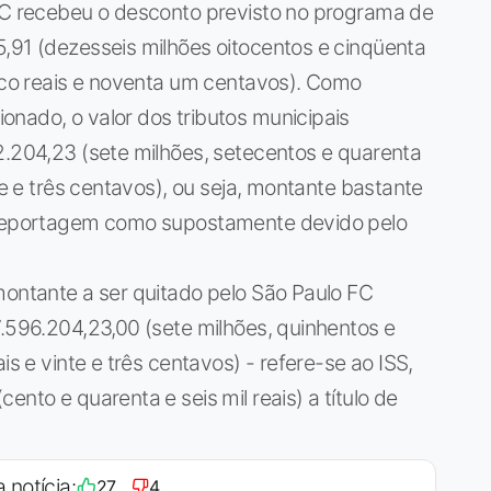
 FC recebeu o desconto previsto no programa de
,91 (dezesseis milhões oitocentos e cinqüenta
inco reais e noventa um centavos). Como
nado, o valor dos tributos municipais
2.204,23 (sete milhões, setecentos e quarenta
te e três centavos), ou seja, montante bastante
a reportagem como supostamente devido pelo
montante a ser quitado pelo São Paulo FC
7.596.204,23,00 (sete milhões, quinhentos e
is e vinte e três centavos) - refere-se ao ISS,
ento e quarenta e seis mil reais) a título de
 notícia:
27
4