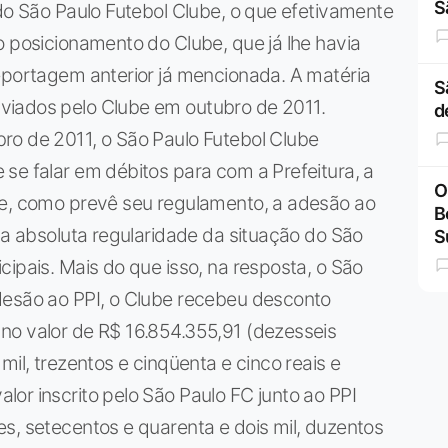
S
 do São Paulo Futebol Clube, o que efetivamente
o posicionamento do Clube, que já lhe havia
eportagem anterior já mencionada. A matéria
S
viados pelo Clube em outubro de 2011.
d
ro de 2011, o São Paulo Futebol Clube
se falar em débitos para com a Prefeitura, a
O
ue, como prevê seu regulamento, a adesão ao
B
r a absoluta regularidade da situação do São
S
cipais. Mais do que isso, na resposta, o São
desão ao PPI, o Clube recebeu desconto
no valor de R$ 16.854.355,91 (dezesseis
mil, trezentos e cinqüenta e cinco reais e
or inscrito pelo São Paulo FC junto ao PPI
s, setecentos e quarenta e dois mil, duzentos