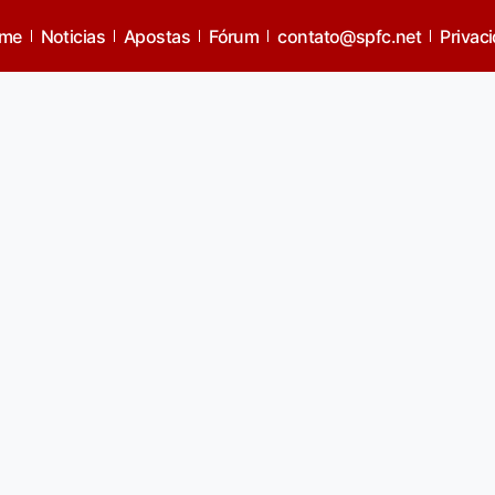
me
Noticias
Apostas
Fórum
contato@spfc.net
Privac