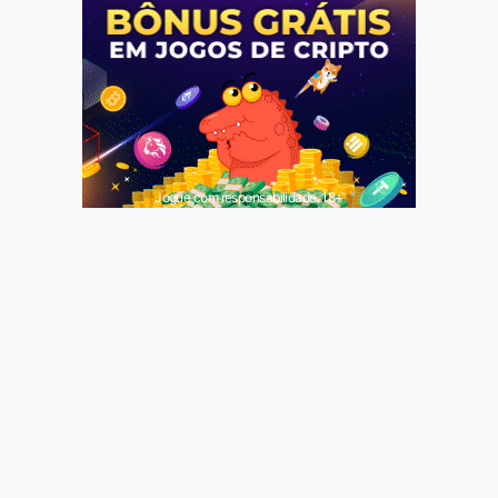
Jogue com responsabilidade. 18+