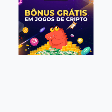
Jogue com responsabilidade. 18+