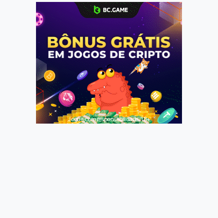
Jogue com responsabilidade. 18+