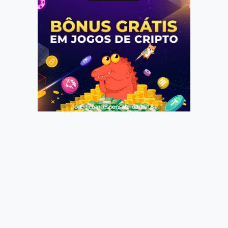
Jogue com responsabilidade. 18+