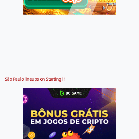
São Paulo lineups on Starting11