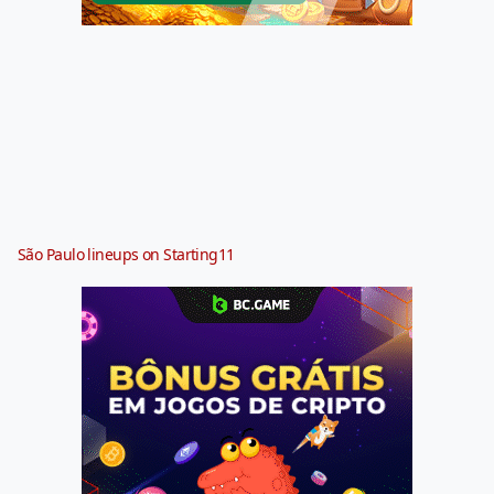
São Paulo lineups on Starting11