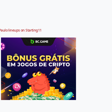
Paulo lineups on Starting11
Jogue com responsabilidade. 18+