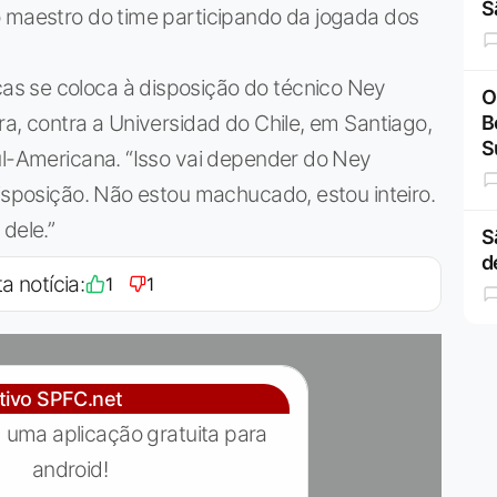
S
o maestro do time participando da jogada dos
s se coloca à disposição do técnico Ney
O
ra, contra a Universidad do Chile, em Santiago,
B
S
ul-Americana. “Isso vai depender do Ney
disposição. Não estou machucado, estou inteiro.
dele.”
S
d
a notícia:
1
1
ativo SPFC.net
 uma aplicação gratuita para
android!