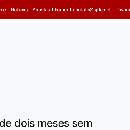
me
Noticias
Apostas
Fórum
contato@spfc.net
Privac
 de dois meses sem