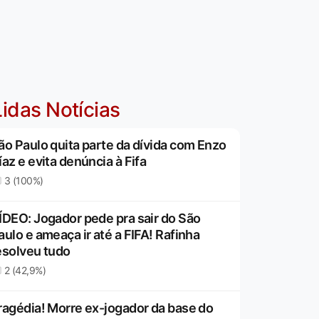
idas Notícias
ão Paulo quita parte da dívida com Enzo
íaz e evita denúncia à Fifa
3 (100%)
ÍDEO: Jogador pede pra sair do São
aulo e ameaça ir até a FIFA! Rafinha
esolveu tudo
2 (42,9%)
ragédia! Morre ex-jogador da base do