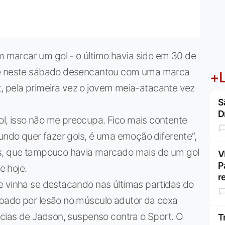
marcar um gol - o último havia sido em 30 de
- e neste sábado desencantou com uma marca
+L
ort, pela primeira vez o jovem meia-atacante vez
S
D
l, isso não me preocupa. Fico mais contente
mundo quer fazer gols, é uma emoção diferente”,
as, que tampouco havia marcado mais de um gol
V
P
e hoje.
r
e vinha se destacando nas últimas partidas do
bado por lesão no músculo adutor da coxa
ncias de Jadson, suspenso contra o Sport. O
T