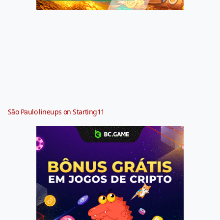
São Paulo lineups on Starting11