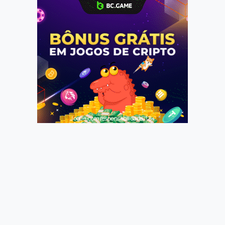
Jogue com responsabilidade. 18+